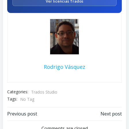
Ver licencias Trados
Rodrigo Vásquez
Categories:
Trados Studio
Tags:
No Tag
Post
Post
Previous post
Next post
Comments are closed