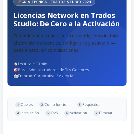
GUÍA TÉCNICA · TRADOS STUDIO 2024
Licencias Network en Trados
Studio: De Cero a la Activación
Entiende qué es una licencia network, cómo instalar
el servidor de licencias, configurarlo y activarlo —
paso a paso, sin complicaciones.
Lectura: ~10 min
Para: Administradores de TI y Gestores
Entorno: Corporativo / Agencia
Qué es
Cómo funciona
Requisitos
1
2
3
Instalación
IPv6
Activación
Eliminar
4
5
6
7