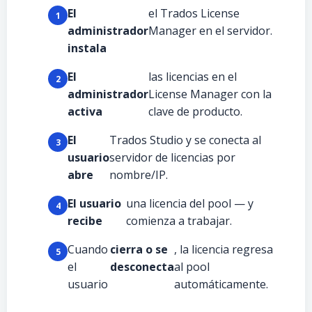
El
el Trados License
administrador
Manager en el servidor.
instala
El
las licencias en el
administrador
License Manager con la
activa
clave de producto.
El
Trados Studio y se conecta al
usuario
servidor de licencias por
abre
nombre/IP.
El usuario
una licencia del pool — y
recibe
comienza a trabajar.
Cuando
cierra o se
, la licencia regresa
el
desconecta
al pool
usuario
automáticamente.