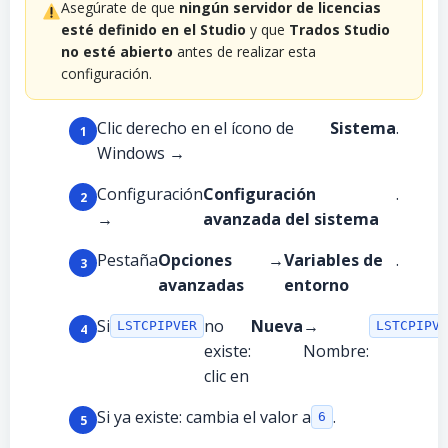
Asegúrate de que
ningún servidor de licencias
esté definido en el Studio
y que
Trados Studio
no esté abierto
antes de realizar esta
configuración.
Clic derecho en el ícono de
Sistema
.
Windows →
Configuración
Configuración
.
→
avanzada del sistema
Pestaña
Opciones
→
Variables de
.
avanzadas
entorno
Si
no
Nueva
→
LSTCPIPVER
LSTCPIPVE
existe:
Nombre:
clic en
Si ya existe: cambia el valor a
.
6