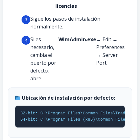
licencias
Sigue los pasos de instalación
normalmente.
Si es
WlmAdmin.exe
→ Edit →
necesario,
Preferences
cambia el
→ Server
puerto por
Port.
defecto:
abre
Ubicación de instalación por defecto:
32-bit: C:\Program Files\Common Files\Trados\Tha
64-bit: C:\Program Files (x86)\Common Files\Tra