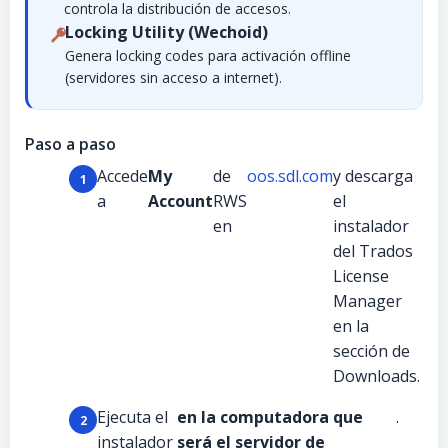
controla la distribución de accesos.
Locking Utility (Wechoid)
Genera locking codes para activación offline
(servidores sin acceso a internet).
Paso a paso
Accede
My
de
oos.sdl.com
y descarga
a
Account
RWS
el
en
instalador
del Trados
License
Manager
en la
sección de
Downloads.
Ejecuta el
en la computadora que
.
instalador
será el servidor de