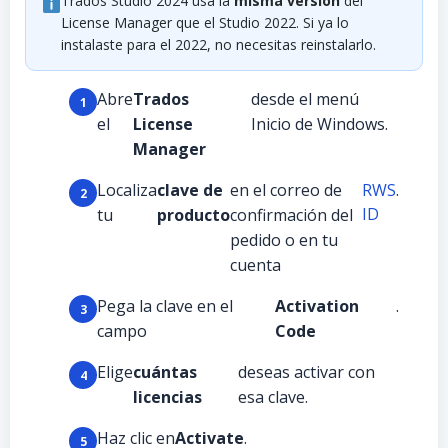
Trados Studio 2024 usa la
misma versión
del
License Manager que el Studio 2022. Si ya lo
instalaste para el 2022, no necesitas reinstalarlo.
Abre
Trados
desde el menú
el
License
Inicio de Windows.
Manager
Localiza
clave de
en el correo de
RWS
.
ID
tu
producto
confirmación del
pedido o en tu
cuenta
Pega la clave en el
Activation
.
campo
Code
Elige
cuántas
deseas activar con
licencias
esa clave.
Haz clic en
Activate
.