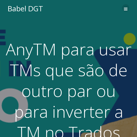
Saltar
Babel DGT
al
contenido
AnyTM para usar
TMs que são de
outro par ou
para inverter a
TM no Trados