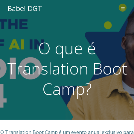
Saltar
Babel DGT
al
contenido
O que é
Translation Boot
Camp?
O Translation Boot Camp é um evento anual exclusivo para