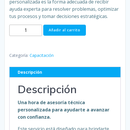
personalizada es la forma adecuada de recibir
ayuda experta para resolver problemas, optimizar
tus procesos y tomar decisiones estratégicas.
1
Añadir al carrito
hora
de
asesoría
Categoría:
Capacitación
técnica
cantidad
Descripción
Descripción
Una hora de asesoría técnica
personalizada para ayudarte a avanzar
con confianza.
Este servicio está diseñado para brindarte