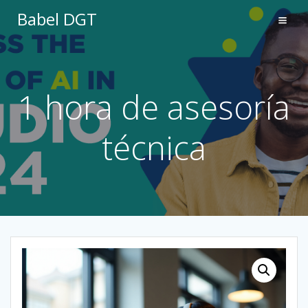
Saltar
Babel DGT
al
contenido
1 hora de asesoría
técnica